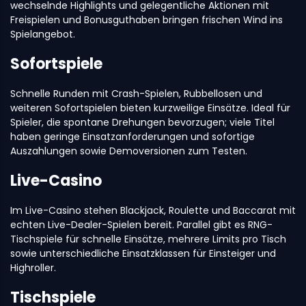
wechselnde Highlights und gelegentliche Aktionen mit
Freispielen und Bonusguthaben bringen frischen Wind ins
Spielangebot.
Sofortspiele
Schnelle Runden mit Crash-Spielen, Rubbellosen und
weiteren Sofortspielen bieten kurzweilige Einsätze. Ideal für
Spieler, die spontane Drehungen bevorzugen; viele Titel
haben geringe Einsatzanforderungen und sofortige
Auszahlungen sowie Demoversionen zum Testen.
Live-Casino
Im Live-Casino stehen Blackjack, Roulette und Baccarat mit
echten Live-Dealer-Spielen bereit. Parallel gibt es RNG-
Tischspiele für schnelle Einsätze, mehrere Limits pro Tisch
sowie unterschiedliche Einsatzklassen für Einsteiger und
Highroller.
Tischspiele