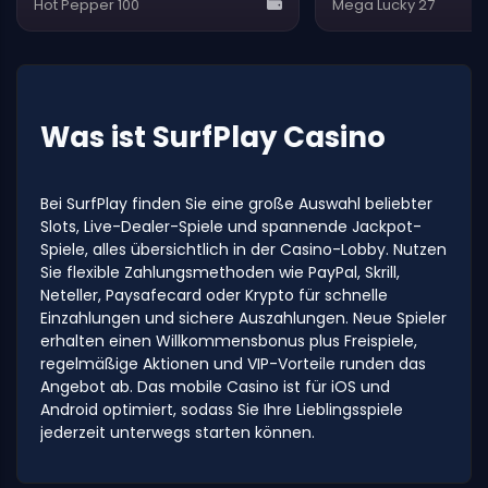
Hot Pepper 100
Mega Lucky 27
Was ist SurfPlay Casino
Bei SurfPlay finden Sie eine große Auswahl beliebter
Slots, Live-Dealer-Spiele und spannende Jackpot-
Spiele, alles übersichtlich in der Casino-Lobby. Nutzen
Sie flexible Zahlungsmethoden wie PayPal, Skrill,
Neteller, Paysafecard oder Krypto für schnelle
Einzahlungen und sichere Auszahlungen. Neue Spieler
erhalten einen Willkommensbonus plus Freispiele,
regelmäßige Aktionen und VIP-Vorteile runden das
Angebot ab. Das mobile Casino ist für iOS und
Android optimiert, sodass Sie Ihre Lieblingsspiele
jederzeit unterwegs starten können.