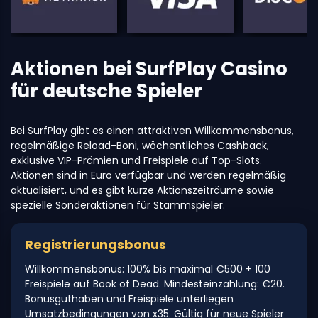
Aktionen bei SurfPlay Casino
für deutsche Spieler
Bei SurfPlay gibt es einen attraktiven Willkommensbonus,
regelmäßige Reload-Boni, wöchentliches Cashback,
exklusive VIP-Prämien und Freispiele auf Top-Slots.
Aktionen sind in Euro verfügbar und werden regelmäßig
aktualisiert, und es gibt kurze Aktionszeiträume sowie
spezielle Sonderaktionen für Stammspieler.
Registrierungsbonus
Willkommensbonus: 100% bis maximal €500 + 100
Freispiele auf Book of Dead. Mindesteinzahlung: €20.
Bonusguthaben und Freispiele unterliegen
Umsatzbedingungen von x35. Gültig für neue Spieler