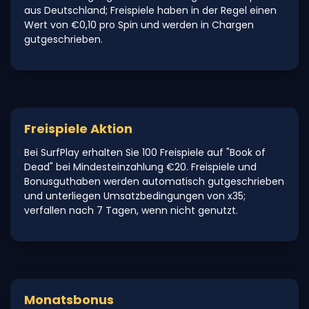
aus Deutschland; Freispiele haben in der Regel einen
Wert von €0,10 pro Spin und werden in Chargen
gutgeschrieben.
Freispiele Aktion
Bei SurfPlay erhalten Sie 100 Freispiele auf "Book of
Dead" bei Mindesteinzahlung €20. Freispiele und
Bonusguthaben werden automatisch gutgeschrieben
und unterliegen Umsatzbedingungen von x35;
verfallen nach 7 Tagen, wenn nicht genutzt.
Monatsbonus