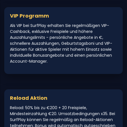
VIP Programm
Als VIP bei SurfPlay erhalten Sie regelmäßigen VIP-
Cashback, exklusive Freispiele und höhere
Auszahlungslimits - persönliche Angebote in €,
schnellere Auszahlungen, Geburtstagsboni und VIP-
Aktionen für aktive Spieler mit hohem Einsatz sowie
individuelle Bonusangebote und einen persönlichen
Account-Manager.
Reload Aktion
Reload: 50% bis zu €200 + 20 Freispiele,
Mindesteinzahlung €20. Umsatzbedingungen x35. Bei
SurfPlay können Sie regelmäßig an Reload-Aktionen
teilnehmen; Bonus wird automatisch gutgeschrieben