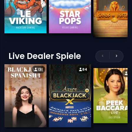
Live Dealer Spiele
‹
›
131
84
61