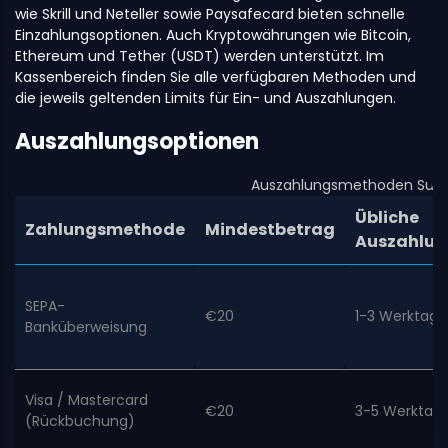
wie Skrill und Neteller sowie Paysafecard bieten schnelle
Einzahlungsoptionen. Auch Kryptowährungen wie Bitcoin,
Ethereum und Tether (USDT) werden unterstützt. Im
Kassenbereich finden Sie alle verfügbaren Methoden und
die jeweils geltenden Limits für Ein- und Auszahlungen.
Auszahlungsoptionen
Auszahlungsmethoden Surf
Übliche
Zahlungsmethode
Mindestbetrag
Auszahlun
SEPA-
€20
1-3 Werktage
Banküberweisung
Visa / Mastercard
€20
3-5 Werktag
(Rückbuchung)