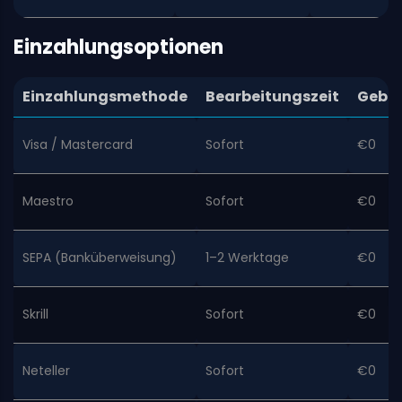
Einzahlungsoptionen
Einzahlungsmethode
Bearbeitungszeit
Gebü
Visa / Mastercard
Sofort
€0
Maestro
Sofort
€0
SEPA (Banküberweisung)
1–2 Werktage
€0
Skrill
Sofort
€0
Neteller
Sofort
€0