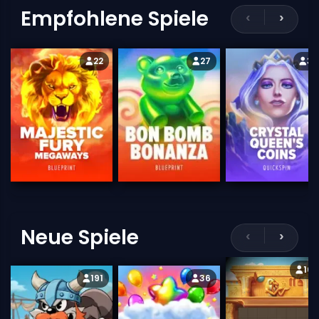
Empfohlene Spiele
‹
›
22
27
37
Neue Spiele
‹
›
100
191
36